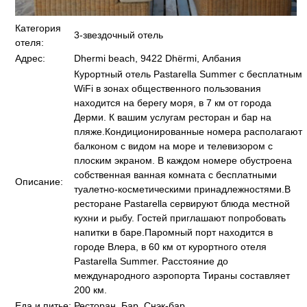
Категория
3-звездочный отель
отеля:
Адрес:
Dhermi beach, 9422 Dhërmi, Албания
Курортный отель Pastarella Summer с бесплатным
WiFi в зонах общественного пользования
находится на берегу моря, в 7 км от города
Дерми. К вашим услугам ресторан и бар на
пляже.Кондиционированные номера располагают
балконом с видом на море и телевизором с
плоским экраном. В каждом номере обустроена
собственная ванная комната с бесплатными
Описание:
туалетно-косметическими принадлежностями.В
ресторане Pastarella сервируют блюда местной
кухни и рыбу. Гостей приглашают попробовать
напитки в баре.Паромный порт находится в
городе Влера, в 60 км от курортного отеля
Pastarella Summer. Расстояние до
международного аэропорта Тираны составляет
200 км.
Еда и питье:
Ресторан, Бар, Снэк-бар